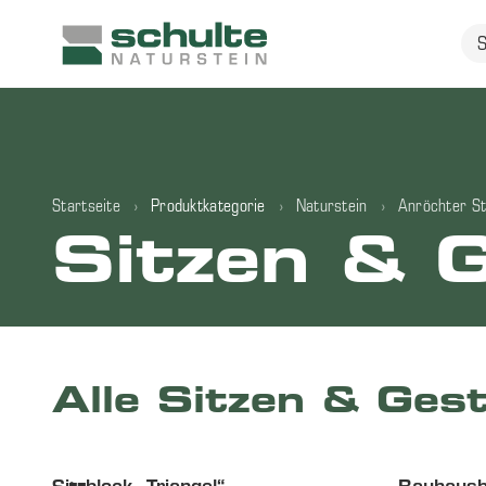
Startseite
›
Produktkategorie
›
Naturstein
›
Anröchter St
Sitzen & 
Alle Sitzen & Ges