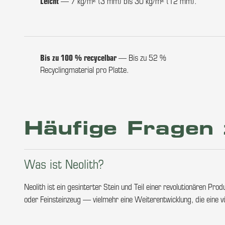
Leicht
— 7 kg/m² (3 mm) bis 30 kg/m² (12 mm).
Bis zu 100 % recycelbar
— Bis zu 52 %
Recyclingmaterial pro Platte.
Häufige Fragen 
Was ist Neolith?
Neolith ist ein gesinterter Stein und Teil einer revolutionären P
oder Feinsteinzeug — vielmehr eine Weiterentwicklung, die eine völ