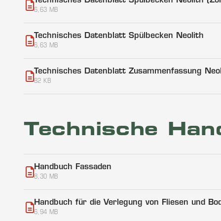
Technisches Datenblatt Spülbecken Neolith (Zol
6,63 MB
Technisches Datenblatt Spülbecken Neolith
6,63 MB
Technisches Datenblatt Zusammenfassung Neol
82 KB
Technische Han
Handbuch Fassaden
8,30 MB
Handbuch für die Verlegung von Fliesen und Bo
6,94 MB