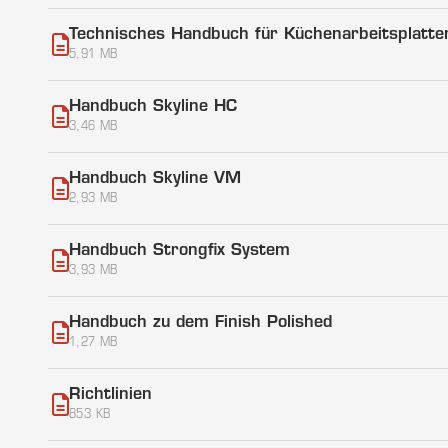
Technisches Handbuch für Küchenarbeitsplatte
5,91 MB
Handbuch Skyline HC
3,46 MB
Handbuch Skyline VM
2,93 MB
Handbuch Strongfix System
3,93 MB
Handbuch zu dem Finish Polished
1,27 MB
Richtlinien
853 KB