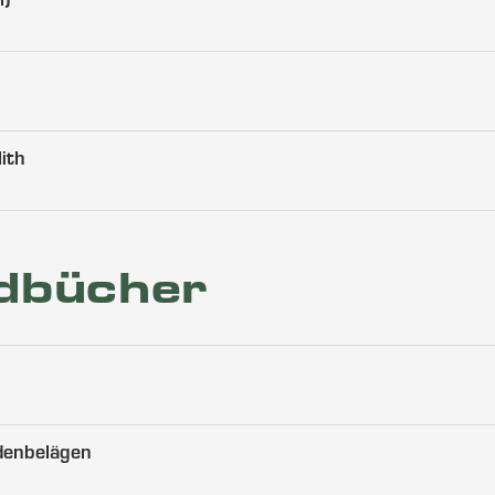
l)
ith
dbücher
denbelägen