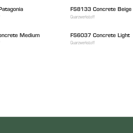
atagonia
FS8133 Concrete Beige
f
Quarzwerkstoff
oncrete Medium
FS6037 Concrete Light
auf
f
Quarzwerkstoff