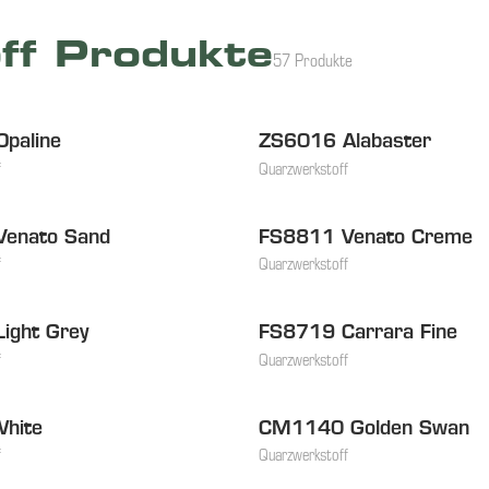
ff Produkte
57 Produkte
paline
ZS6016 Alabaster
NEU
f
Quarzwerkstoff
enato Sand
FS8811 Venato Creme
f
Quarzwerkstoff
ight Grey
FS8719 Carrara Fine
f
Quarzwerkstoff
White
CM1140 Golden Swan
f
Quarzwerkstoff