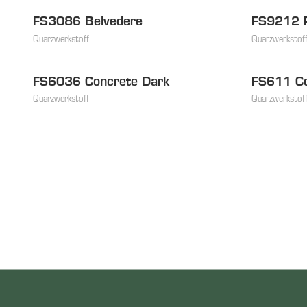
FS3086 Belvedere
FS9212 P
Im Auslauf
Quarzwerkstoff
Quarzwerkstof
FS6036 Concrete Dark
FS611 C
Im Ausl
Quarzwerkstoff
Quarzwerkstof