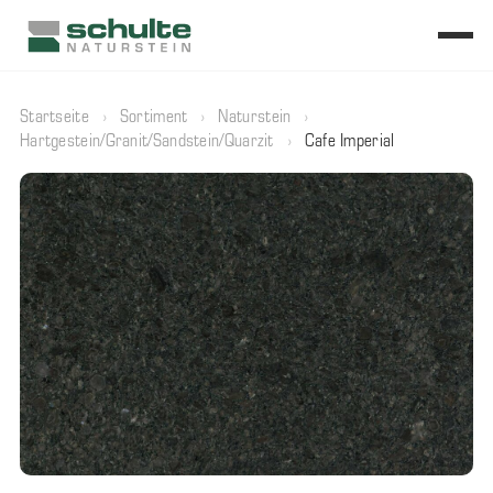
Startseite
›
Sortiment
›
Naturstein
›
Hartgestein/Granit/Sandstein/Quarzit
›
Cafe Imperial