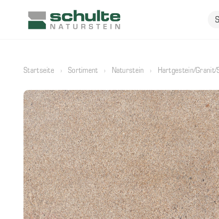
Startseite
›
Sortiment
›
Naturstein
›
Hartgestein/Granit/