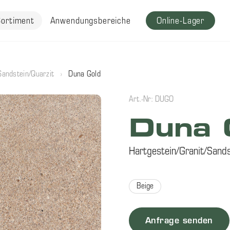
Sortiment
Anwendungsbereiche
Online-Lager
Sandstein/Quarzit
›
Duna Gold
Art.-Nr: DUGO
Duna 
Hartgestein/Granit/Sands
Beige
Anfrage senden