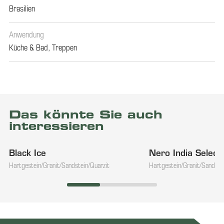
Brasilien
Anwendung
Küche & Bad
,
Treppen
Das könnte Sie auch
interessieren
Black Ice
Nero India Select
Hartgestein/Granit/Sandstein/Quarzit
Hartgestein/Granit/Sandste