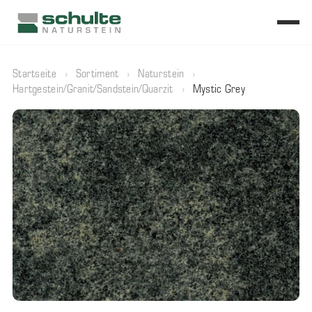
Startseite
›
Sortiment
›
Naturstein
›
Hartgestein/Granit/Sandstein/Quarzit
›
Mystic Grey