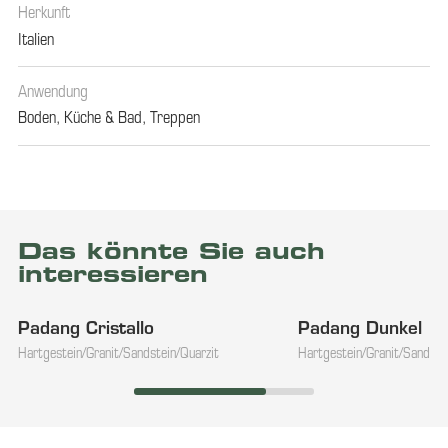
Herkunft
Italien
Anwendung
Boden
,
Küche & Bad
,
Treppen
Das könnte Sie auch
interessieren
Padang Cristallo
Padang Dunkel
Hartgestein/Granit/Sandstein/Quarzit
Hartgestein/Granit/Sandste