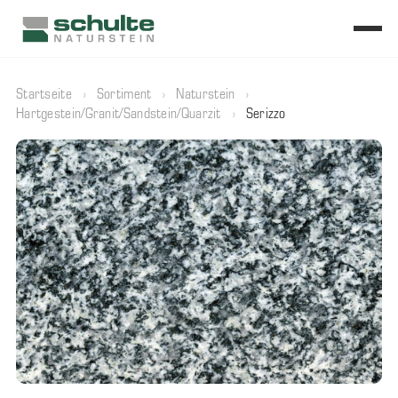
Startseite
›
Sortiment
›
Naturstein
›
Hartgestein/Granit/Sandstein/Quarzit
›
Serizzo