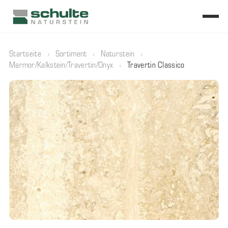
Startseite
›
Sortiment
›
Naturstein
›
Marmor/Kalkstein/Travertin/Onyx
›
Travertin Classico