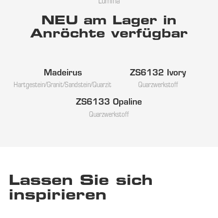
Lumina
NEU am Lager in
Anröchte verfügbar
Madeirus
ZS6132 Ivory
NEU
NEU
Hartgestein/Granit/Sandstein/Quarzit
Quarzwerkstoff
ZS6133 Opaline
NEU
Quarzwerkstoff
Lassen Sie sich
inspirieren