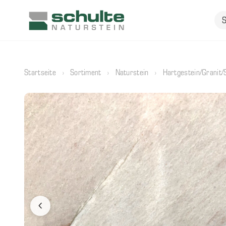
Startseite
›
Sortiment
›
Naturstein
›
Hartgestein/Granit/