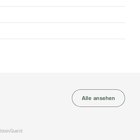
Alle ansehen
dstein/Quarzit