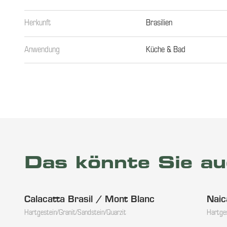
Herkunft
Brasilien
Anwendung
Küche & Bad
Das könnte Sie au
Calacatta Brasil / Mont Blanc
Naic
Hartgestein/Granit/Sandstein/Quarzit
Hartges