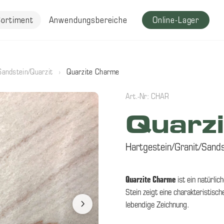
Sortiment
Anwendungsbereiche
Online-Lager
Sandstein/Quarzit
›
Quarzite Charme
Art.-Nr: CHAR
Quarz
Hartgestein/Granit/Sands
Quarzite Charme
ist ein natürlic
Stein zeigt eine charakteristis
lebendige Zeichnung.