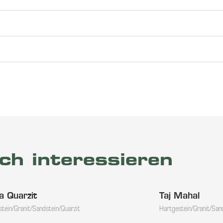
ch interessieren
a Quarzit
Taj Mahal
tein/Granit/Sandstein/Quarzit
Hartgestein/Granit/San