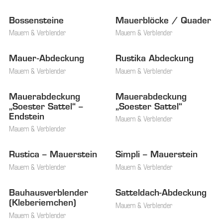
Bossensteine
Mauerblöcke / Quader
Mauern & Verblender
Mauern & Verblender
Mauer-Abdeckung
Rustika Abdeckung
Mauern & Verblender
Mauern & Verblender
Mauerabdeckung
Mauerabdeckung
„Soester Sattel“ –
„Soester Sattel“
Endstein
Mauern & Verblender
Mauern & Verblender
Rustica – Mauerstein
Simpli – Mauerstein
Mauern & Verblender
Mauern & Verblender
Bauhausverblender
NOCH KEIN BILD
Satteldach-Abdeckung
NOCH KEIN BILD
VORHANDEN
VORHANDEN
(Kleberiemchen)
Mauern & Verblender
Mauern & Verblender