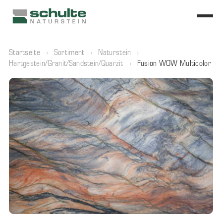
Startseite
›
Sortiment
›
Naturstein
›
Hartgestein/Granit/Sandstein/Quarzit
›
Fusion WOW Multicolor