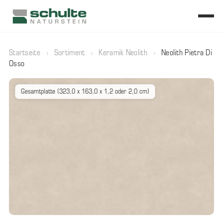
Startseite
›
Sortiment
›
Keramik Neolith
›
Neolith Pietra Di
Osso
Gesamtplatte (323,0 x 163,0 x 1,2 oder 2,0 cm)