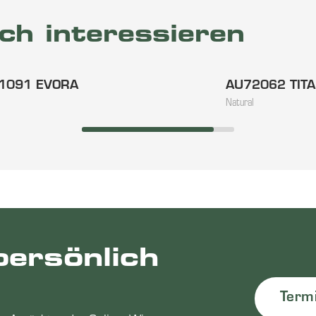
ch interessieren
1091 EVORA
AU72062 TIT
Natural
persönlich
Term