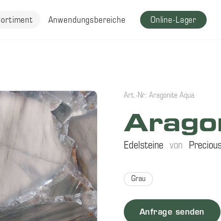
Sortiment
Anwendungsbereiche
Online-Lager
Art.-Nr: Aragonite Aqua
Arago
Edelsteine
von
Preciou
Grau
Anfrage senden