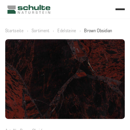
Startseite
›
Sortiment
›
Edelsteine
›
Brown Obsidian