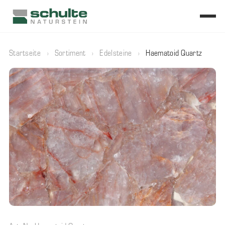
Startseite
›
Sortiment
›
Edelsteine
›
Haematoid Quartz